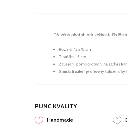
Dřevěný photoblock velikosti 13x18cm m
Rozměr: 13 x 18 cm
Tloušťka: 1,8 cm
Zavěšení: pomocí otvoru na zadní stra
Součástí balení je dřevěný kolíček, dík
PUNC KVALITY
Handmade