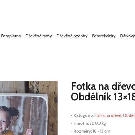
Fotoplátna
Dřevěné rámy
Dřevěné ozdoby
Fotorekvizity
Dárkový
Fotka na dřev
Obdélník 13×1
Kategorie:
Fotka na dřevě
,
Obdél
Hmotnost:
0,3 kg
Rozměry:
18 × 13 cm