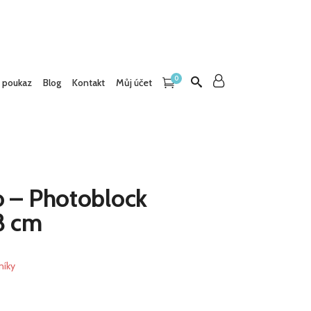
0
 poukaz
Blog
Kontakt
Můj účet
o – Photoblock
8 cm
níky