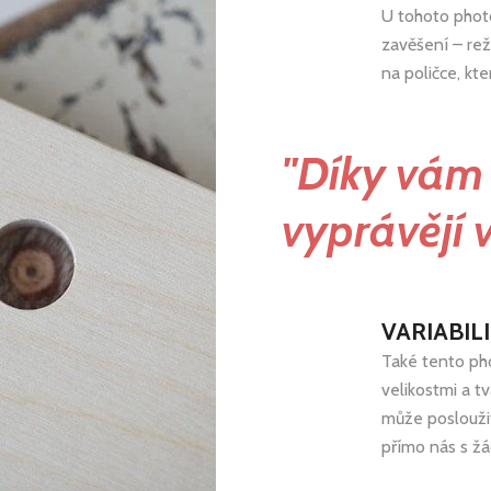
U tohoto photo
zavěšení – rež
na poličce, kt
"Díky vám
vyprávějí 
VARIABIL
Také tento ph
velikostmi a t
může poslouži
přímo nás s žá