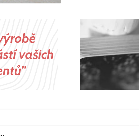
 výrobě
stí vašich
entů"
…