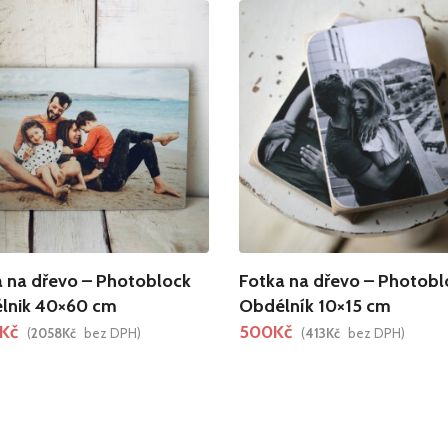
 na dřevo – Photoblock
Fotka na dřevo – Photobl
lnik 40×60 cm
Obdélník 10×15 cm
Kč
500
Kč
(
2058
Kč
bez DPH)
(
413
Kč
bez DPH)