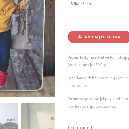
Šířka:
13 cm
NAHRAJTE FOTKU
Prosím fotky nahrávat ve formátě jpg
(delši) strany je 1500px.
Standardní doba dodání: 5 pracovníc
kontaktujte.
Pokud se vyskytne jakýkoli problém př
info@woodenphotoblocks.cz.
Lze doplnit: