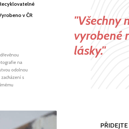
Recyklovatelné
Vyrobeno v ČR
"Všechny n
vyrobené r
lásky."
 dřevěnou
tografie na
stvou odolnou
é zacházení s
přímému
PŘIDEJTE