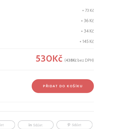
+ 73 Kč
+ 36 Kč
+ 34 Kč
+ 145 Kč
530Kč
(
438
Kč
bez DPH)
PŘIDAT DO KOŠÍKU