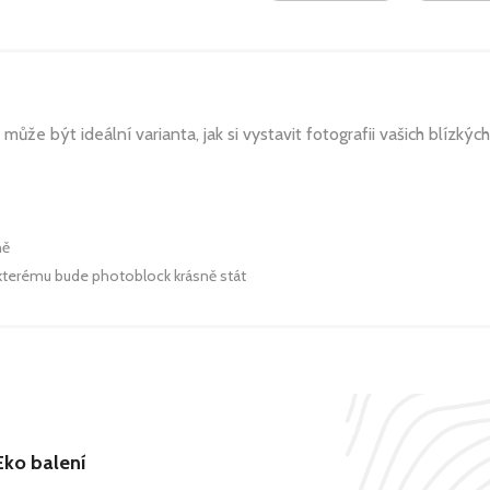
ůže být ideální varianta, jak si vystavit fotografii vašich blízkýc
ně
y kterému bude photoblock krásně stát
Eko balení