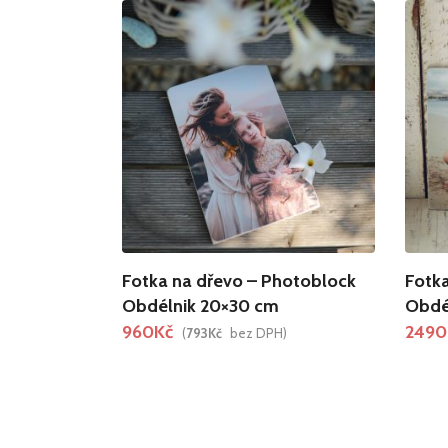
Fotka na dřevo – Photoblock
Fotka
Obdélnik 20×30 cm
Obdé
960
Kč
2490
(
793
Kč
bez DPH)