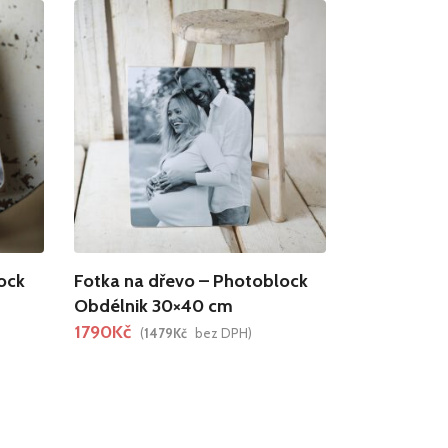
ock
Fotka na dřevo – Photoblock
Obdélnik 30×40 cm
1790
Kč
(
1479
Kč
bez DPH)